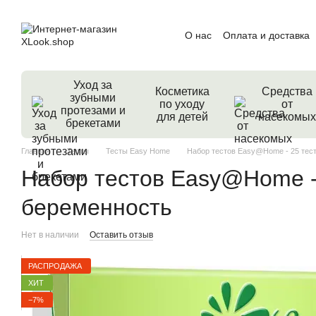
Перейти к основному контенту
О нас
Оплата и доставка
Пользовательское согла
Уход за
Косметика
Средства
зубными
по уходу
от
протезами и
для детей
насекомых
брекетами
Главная
Тесты
Тесты Easy Home
Набор тестов Easy@Home - 25 тест
Набор тестов Easy@Home - 
беременность
Нет в наличии
Оставить отзыв
РАСПРОДАЖА
ХИТ
−7%