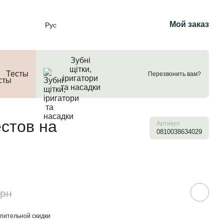
Мой заказ
Рус
Зубні
щітки,
Тесты
Перезвонить вам?
іригатори
та насадки
стов на
Артикул
0810038634029
грн
пительной скидки