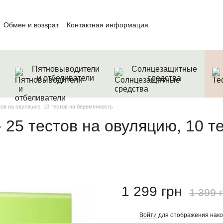
Обмен и возврат
Контактная информация
шение
Пятновыводители
Солнцезащитные
и отбеливатели
средства
ов на овуляцию, 10 тестов на беременность
25 тестов на овуляцию, 10 те
1 299 грн
1 399 
Войти
для отображения нако
%