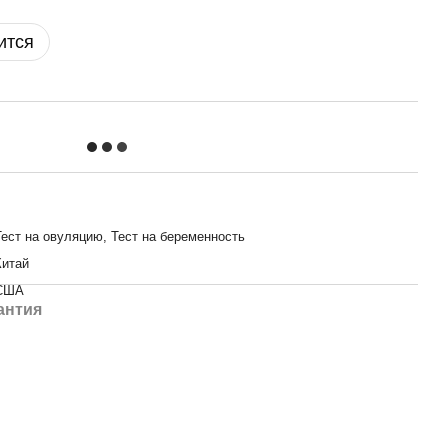
ится
Тест на овуляцию, Тест на беременность
Китай
США
антия